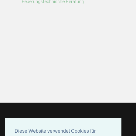
Feuerungstechnische Beratung
Diese Website verwendet Cookies für
Diese Website verwendet Cookies für