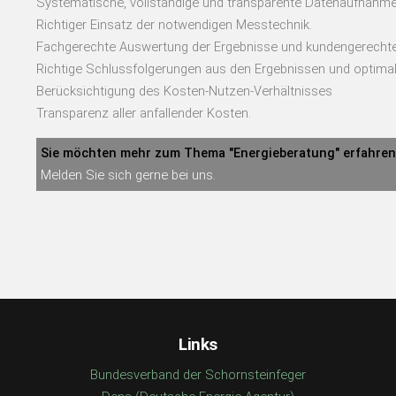
Systematische, vollständige und transparente Datenaufnahme
Richtiger Einsatz der notwendigen Messtechnik.
Fachgerechte Auswertung der Ergebnisse und kundengerechte,
Richtige Schlussfolgerungen aus den Ergebnissen und optima
Berücksichtigung des Kosten-Nutzen-Verhältnisses
Transparenz aller anfallender Kosten.
Sie möchten mehr zum Thema "Energieberatung" erfahre
Melden Sie sich gerne bei uns.
Links
Bundesverband der Schornsteinfeger